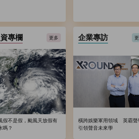
人資專欄
企業專訪
更多
更
風假不是假，颱風天放假有
橫跨娛樂軍用領域 英霸聲
水嗎？
引領聲音未來學