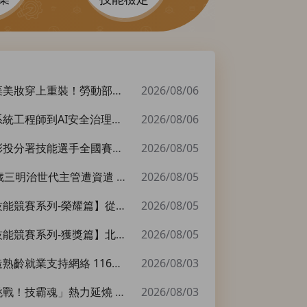
穿上重裝！勞動部南分署16歲女銲將 全國技能競賽奪牌
2026/08/06
師到AI安全治理工程師 北分署產投助攻職涯升級 下半年開辦900班次
2026/08/06
署技能選手全國賽表現亮眼 機器人系統整合、汽車技術包辦前三
2026/08/05
明治世代主管遭資遣 「勞工就業通計畫」助重返研發崗位
2026/08/05
列-榮耀篇】從興趣到金牌 胡宸浩以技能成就夢想 北分署扎根人才培育 助青年淬鍊專業實力
2026/08/05
-獲獎篇】北分署勇奪5金6銀2銅13面獎牌 網頁技術一舉囊括5獎牌 技職好手展現強勁實力
2026/08/05
業支持網絡 116年度「5050就業網絡合作計畫」今日起開放申請
2026/08/03
霸魂」熱力延燒 第56屆全國技能競賽今最終日 把握最後機會體驗技能魅力
2026/08/03