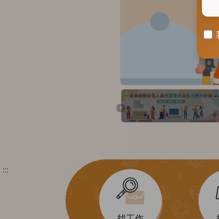
前一張
:::
找工作