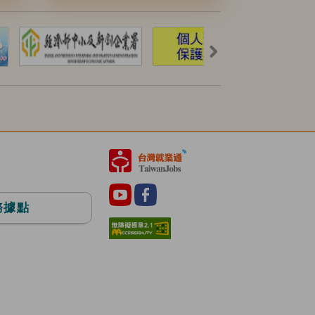
後
一
組
務據點