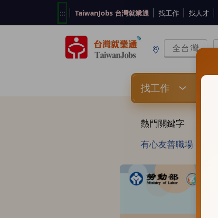
跳
:::
TaiwanJobs 台灣就業通
找工作
找人才
到
主
要
全台灣
內
容
關
關
鍵
鍵
字
字
項
熱門關鍵字
家事
目
有心友善職場