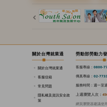
廣
告
前
一
組
輪
播
關於台灣就業通
勞動部勞動力
(小
客服專線：
0800-7
關於台灣就業通
圖)
傳真專線：
02-773
客服信箱
服務時間：週一至週五
常見問題
上週瀏覽人次：
45
隱私權及資訊安全政
策
網頁瀏覽器建議使用 Goo