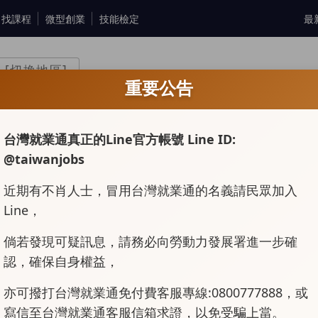
找課程
微型創業
技能檢定
最
[切換地區]
重要公告
台灣就業通真正的Line官方帳號 Line ID:
@taiwanjobs
服務員
短期工作(含育嬰留停職代)
上市上櫃
行政後勤
近期有不肖人士，冒用台灣就業通的名義請民眾加入
Line，
倘若發現可疑訊息，請務必向勞動力發展署進一步確
認，確保自身權益，
亦可撥打台灣就業通免付費客服專線:0800777888，或
寫信至台灣就業通客服信箱求證，以免受騙上當。