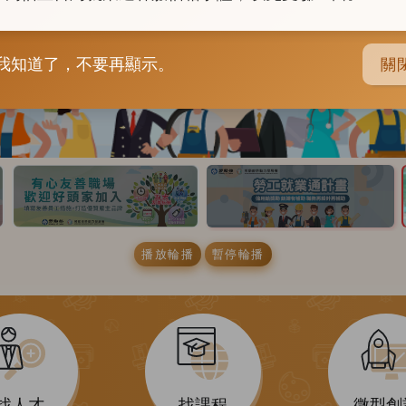
我知道了，不要再顯示。
關
播放輪播
暫停輪播
找人才
找課程
微型創