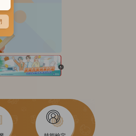
閉
後一張
業
技能檢定